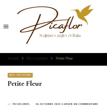
Sculpture céramique raku
Sculpture céramique raku
Accueil
Mes créations
Petite Fleur
MES CRÉATIONS
Petite Fleur
SUR
par
PICAFLOR05
26 OCTOBRE 2021
LAISSER UN COMMENTAIRE