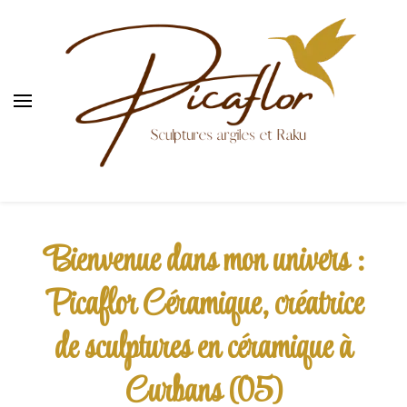
Sculpture céramique raku
Bienvenue dans mon univers :
Picaflor Céramique, créatrice
de sculptures en céramique à
Curbans (05)