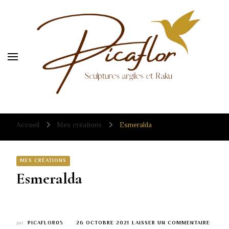
Sculpture céramique raku
Sculpture céramique raku
Accueil
Mes créations
Esmeralda
MES CRÉATIONS
Esmeralda
SUR
par
PICAFLOR05
26 OCTOBRE 2021
LAISSER UN COMMENTAIRE